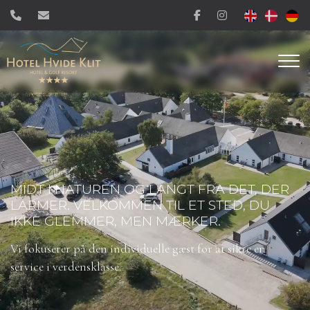
Gå
til
hovedindhold
MIDT I NATUREN OG LANGT FRA DET, DER
LARMER. VELKOMMEN TIL ET STED, DU
IKKE GLEMMER, MEN MÆRKER.
Vi fokuserer på den individuelle gæst for at sikre en
service i verdensklasse.