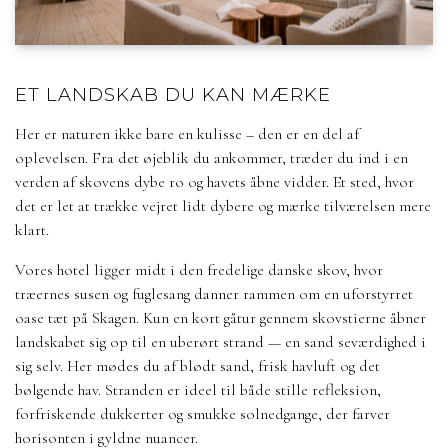
ET LANDSKAB DU KAN MÆRKE
Her er naturen ikke bare en kulisse – den er en del af
oplevelsen. Fra det øjeblik du ankommer, træder du ind i en
verden af skovens dybe ro og havets åbne vidder. Et sted, hvor
det er let at trække vejret lidt dybere og mærke tilværelsen mere
klart.
Vores hotel ligger midt i den fredelige danske skov, hvor
træernes susen og fuglesang danner rammen om en uforstyrret
oase tæt på Skagen. Kun en kort gåtur gennem skovstierne åbner
landskabet sig op til en uberørt strand — en sand seværdighed i
sig selv. Her mødes du af blødt sand, frisk havluft og det
bølgende hav. Stranden er ideel til både stille refleksion,
forfriskende dukkerter og smukke solnedgange, der farver
horisonten i gyldne nuancer.