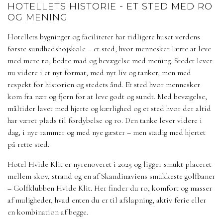
HOTELLETS HISTORIE - ET STED MED RO
OG MENING
Hotellets bygninger og faciliteter har tidligere huset verdens
første sundhedshøjskole – et sted, hvor mennesker lærte at leve
med mere ro, bedre mad og bevægelse med mening. Stedet lever
nu videre i et nyt format, med nyt liv og tanker, men med
respekt for historien og stedets ånd. Et sted hvor mennesker
kom fra nær og fjern for at leve godt og sundt. Med bevægelse,
måltider lavet med hjerte og kærlighed og et sted hvor der altid
har været plads til fordybelse og ro. Den tanke lever videre i
dag, i nye rammer og med nye gæster – men stadig med hjertet
på rette sted.
Hotel Hvide Klit er nyrenoveret i 2025 og ligger smukt placeret
mellem skov, strand og en af Skandinaviens smukkeste golfbaner
– Golfklubben Hvide Klit. Her finder du ro, komfort og masser
af muligheder, hvad enten du er til afslapning, aktiv ferie eller
en kombination af begge.