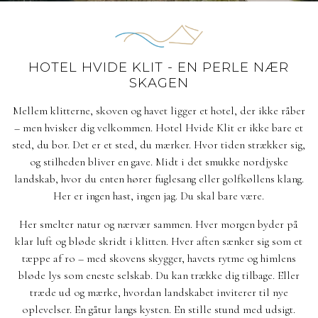
HOTEL HVIDE KLIT - EN PERLE NÆR
SKAGEN
Mellem klitterne, skoven og havet ligger et hotel, der ikke råber
– men hvisker dig velkommen. Hotel Hvide Klit er ikke bare et
sted, du bor. Det er et sted, du mærker. Hvor tiden strækker sig,
og stilheden bliver en gave. Midt i det smukke nordjyske
landskab, hvor du enten hører fuglesang eller golfkøllens klang.
Her er ingen hast, ingen jag. Du skal bare være.
Her smelter natur og nærvær sammen. Hver morgen byder på
klar luft og bløde skridt i klitten. Hver aften sænker sig som et
tæppe af ro – med skovens skygger, havets rytme og himlens
bløde lys som eneste selskab. Du kan trække dig tilbage. Eller
træde ud og mærke, hvordan landskabet inviterer til nye
oplevelser. En gåtur langs kysten. En stille stund med udsigt.