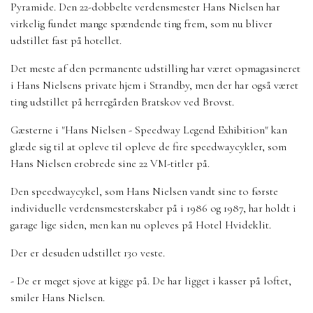
Pyramide. Den 22-dobbelte verdensmester Hans Nielsen har
virkelig fundet mange spændende ting frem, som nu bliver
udstillet fast på hotellet.
Det meste af den permanente udstilling har været opmagasineret
i Hans Nielsens private hjem i Strandby, men der har også været
ting udstillet på herregården Bratskov ved Brovst.
Gæsterne i "Hans Nielsen - Speedway Legend Exhibition" kan
glæde sig til at opleve til opleve de fire speedwaycykler, som
Hans Nielsen erobrede sine 22 VM-titler på.
Den speedwaycykel, som Hans Nielsen vandt sine to første
individuelle verdensmesterskaber på i 1986 og 1987, har holdt i
garage lige siden, men kan nu opleves på Hotel Hvideklit.
Der er desuden udstillet 130 veste.
- De er meget sjove at kigge på. De har ligget i kasser på loftet,
smiler Hans Nielsen.