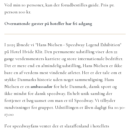
Ved min 10 personer, kan der forudbestilles guide. Pris pr.
person 100 kr.
Overnattende gæster på hoteller har fri adgang
I 2025 åbnede vi "
Hans Nielsen - Speedway Legend Exhibition"
på Hotel Hvide Klit.
Den permanente udstilling viser den 22
gange verdensmesters karriere og store internationale bedrifter.
Det er mere end en almindelig udstilling, Hans Nielsen er ikke
bare en af verdens mest vindende atleter. Her er der tale om et
stykke Danmarks historie uden noget sammenligning. Hans
Nielsen er en
ambassadør
for hele Danmark, dansk sport og
ikke mindst for dansk speedway. En helt unik samling der
fortjener et bøg uanset om man er til Speedway. Vi tilbyder
rundvisninger for grupper. Udstillingen er åben dagligt fra 10.30-
17.00
For speedwayfans venter der et slaraffenland i hotellets