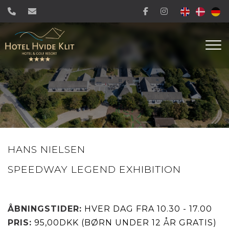
Gå
til
hovedindhold
HANS NIELSEN
SPEEDWAY LEGEND EXHIBITION
ÅBNINGSTIDER:
HVER DAG FRA 10.30 - 17.00
PRIS:
95,00DKK
(BØRN UNDER 12 ÅR GRATIS)