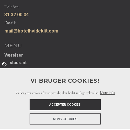
Telefon:
31 32 00 04
Email:
mail@hotelhvideklit.com
MENU
Værelser
Restaurant
Seværdigheder
Om os
VI BRUGER COOKIES!
Speedway
Samarbejdspartnere
Vi benytter cookies for at give dig den bedst mulige oplevelse.
More info
Kontakt
ACCEPTER COOKIES
Booking
+
AFVIS COOKIES
Copyright © 2026 - Hotel Hvide Klit
, CVR 45373142