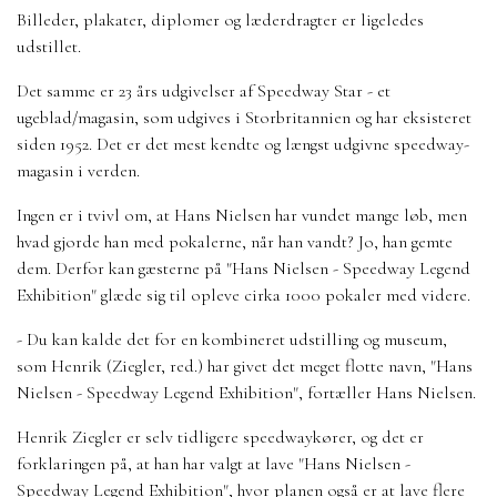
Billeder, plakater, diplomer og læderdragter er ligeledes
udstillet.
Det samme er 23 års udgivelser af Speedway Star - et
ugeblad/magasin, som udgives i Storbritannien og har eksisteret
siden 1952. Det er det mest kendte og længst udgivne speedway-
magasin i verden.
Ingen er i tvivl om, at Hans Nielsen har vundet mange løb, men
hvad gjorde han med pokalerne, når han vandt? Jo, han gemte
dem. Derfor kan gæsterne på "Hans Nielsen - Speedway Legend
Exhibition" glæde sig til opleve cirka 1000 pokaler med videre.
- Du kan kalde det for en kombineret udstilling og museum,
som Henrik (Ziegler, red.) har givet det meget flotte navn, "Hans
Nielsen - Speedway Legend Exhibition", fortæller Hans Nielsen.
Henrik Ziegler er selv tidligere speedwaykører, og det er
forklaringen på, at han har valgt at lave "Hans Nielsen -
Speedway Legend Exhibition", hvor planen også er at lave flere