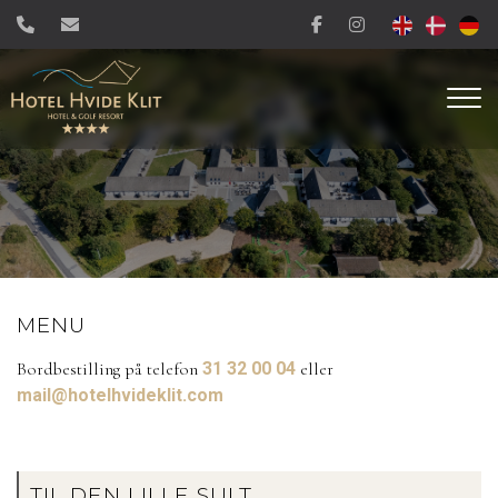
Gå
til
hovedindhold
MENU
Bordbestilling på telefon
31 32 00 04
eller
mail@hotelhvideklit.com
TIL DEN LILLE SULT