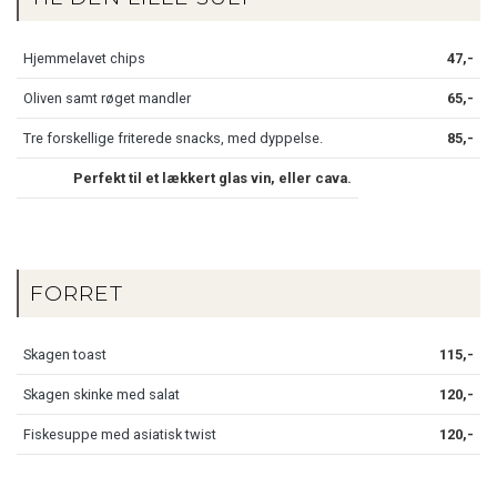
Hjemmelavet chips
47,-
Oliven samt røget mandler
65,-
Tre forskellige friterede snacks, med dyppelse.
85,-
Perfekt til et lækkert glas vin, eller cava.
FORRET
Skagen toast
115,-
Skagen skinke med salat
120,-
Fiskesuppe med asiatisk twist
120,-