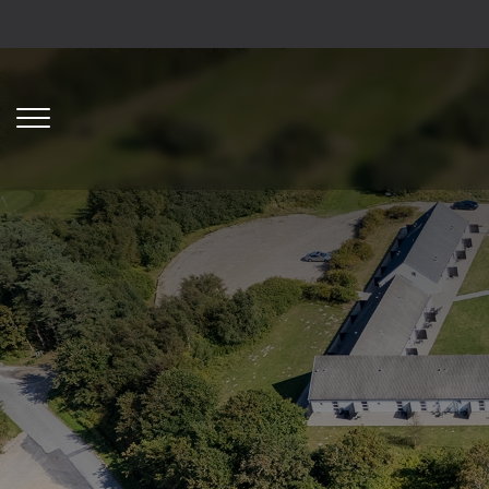
Gå
til
hovedindhold