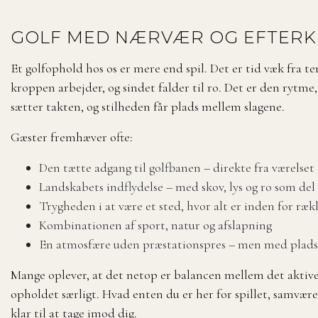
GOLF MED NÆRVÆR OG EFTER
Et golfophold hos os er mere end spil. Det er tid væk fra t
kroppen arbejder, og sindet falder til ro. Det er den rytme
sætter takten, og stilheden får plads mellem slagene.
Gæster fremhæver ofte:
Den tætte adgang til golfbanen – direkte fra værelset t
Landskabets indflydelse – med skov, lys og ro som del a
Trygheden i at være et sted, hvor alt er inden for ræ
Kombinationen af sport, natur og afslapning
En atmosfære uden præstationspres – men med plads t
Mange oplever, at det netop er balancen mellem det aktiv
opholdet særligt. Hvad enten du er her for spillet, samværet
klar til at tage imod dig.