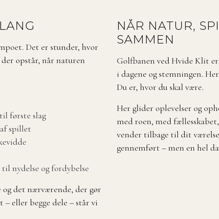
KLANG
NÅR NATUR, SP
SAMMEN
empoet. Det er stunder, hvor
, der opstår, når naturen
Golfbanen ved Hvide Klit er 
i dagene og stemningen. Her 
Du er, hvor du skal være.
Her glider oplevelser og oph
il første slag
med roen, med fællesskabet, 
f spillet
vender tilbage til dit værels
kkevidde
gennemført – men en hel da
il nydelse og fordybelse
e og det nærværende, der gør
 – eller begge dele – står vi