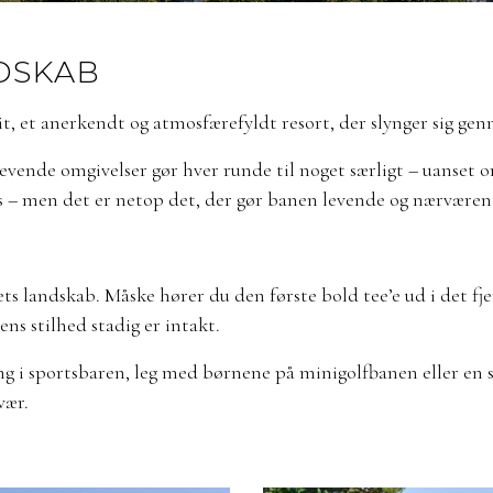
NDSKAB
t, et anerkendt og atmosfærefyldt resort, der slynger sig gen
levende omgivelser gør hver runde til noget særligt – uanset o
s – men det er netop det, der gør banen levende og nærværend
lets landskab. Måske hører du den første bold tee’e ud i det
ns stilhed stadig er intakt.
ng i sportsbaren, leg med børnene på minigolfbanen eller en s
vær.